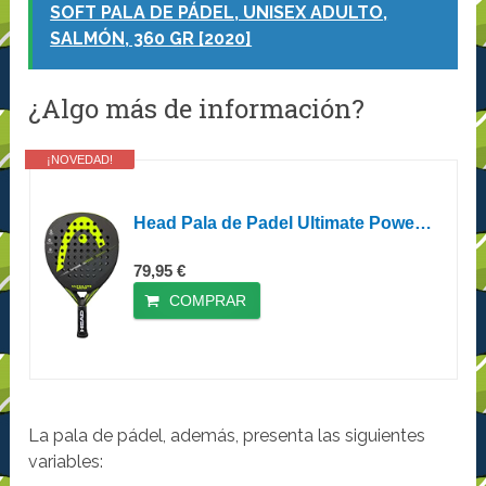
SOFT PALA DE PÁDEL, UNISEX ADULTO,
SALMÓN, 360 GR [2020]
¿Algo más de información?
¡NOVEDAD!
Head Pala de Padel Ultimate Power Yellow 2018
79,95 €
COMPRAR
La pala de pádel, además, presenta las siguientes
variables: