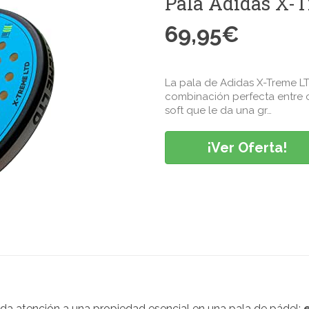
Pala Adidas X-
69,95
€
La pala de Adidas X-Treme LT
combinación perfecta entre 
soft que le da una gr…
¡Ver Oferta!
da atención a una propiedad esencial en una pala de pádel: