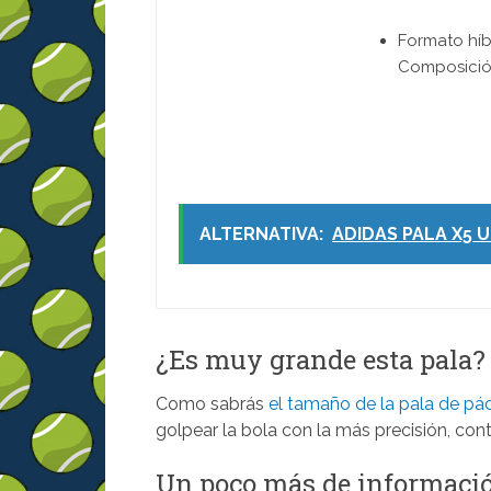
Formato híb
Composición
ALTERNATIVA:
ADIDAS PALA X5 U
¿Es muy grande esta pala?
Como sabrás
el tamaño de la pala de pá
golpear la bola con la más precisión, cont
Un poco más de informaci