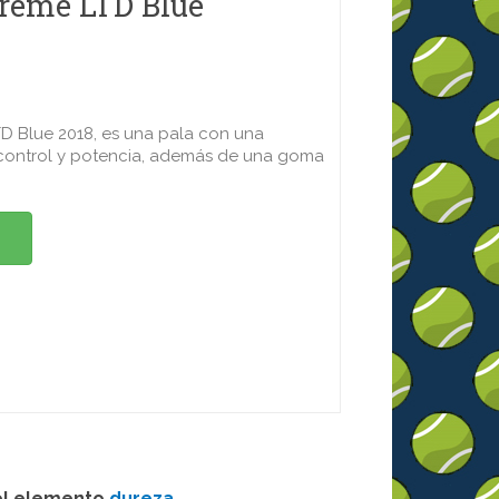
Treme LTD Blue
D Blue 2018, es una pala con una
control y potencia, además de una goma
el elemento
dureza
.