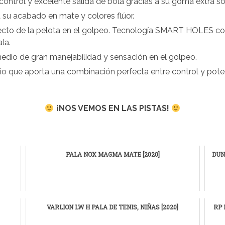
ontrol y excelente salida de bola gracias a su goma extra so
a su acabado en mate y colores flúor.
ecto de la pelota en el golpeo. Tecnología SMART HOLES con 
ala.
medio de gran manejabilidad y sensación en el golpeo.
io que aporta una combinación perfecta entre control y po
¡NOS VEMOS EN LAS PISTAS!
PALA NOX MAGMA MATE [2020]
DUN
VARLION LW H PALA DE TENIS, NIÑAS [2020]
RP 