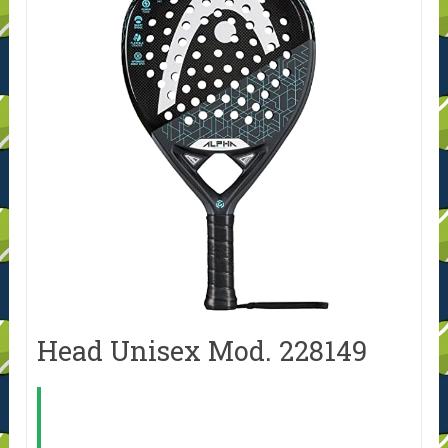
Head Unisex Mod. 228149
ALTERNATIVA:
VARLION LW H PALA DE
TENIS, NIÑAS [2020]